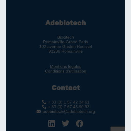
Adebiotech
Biocitech
Romainville-Grand Paris
102 avenue Gaston Roussel
93230 Romainville
Mentions légales
Conditions d’utilisation
Contact
+ 33 (0) 1 57 42 34 61
+ 33 (0) 7 67 43 90 93
adebiotech@adebiotech.org