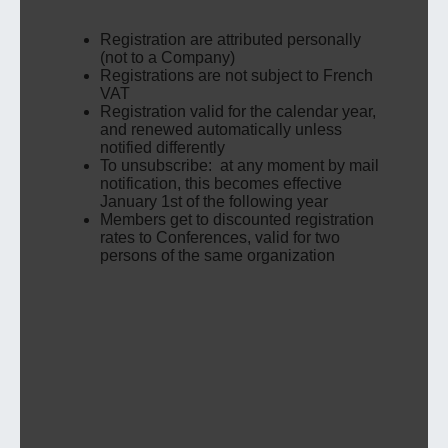
Registration are attributed personally
(not to a Company)
Registrations are not subject to French
VAT
Registration valid for the calendar year,
and renewed automatically unless
notified differently
To unsubscribe: at any moment by mail
notification, this becomes effective
January 1st of the following year
Members get to discounted registration
rates to Conferences, valid for two
persons of the same organization