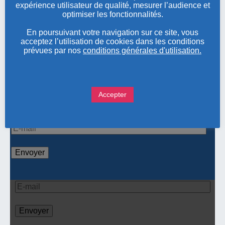
expérience utilisateur de qualité, mesurer l’audience et
colloque.
optimiser les fonctionnalités.
En poursuivant votre navigation sur ce site, vous
INSCRIPTION
acceptez l’utilisation de cookies dans les conditions
prévues par nos
conditions générales d'utilisation.
Inscription jusqu’au 24 septembre 2026
Accepter
Pour nous contacter ou obtenir des informations sur
nos évènements, renseignez votre adresse e-mail
Pour nous contacter ou obtenir des
informations sur nos évènements,
renseignez votre adresse e-mail