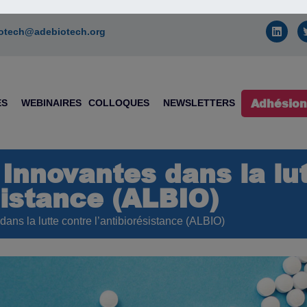
otech@adebiotech.org
Adhésion
ES
WEBINAIRES
COLLOQUES
NEWSLETTERS
Innovantes dans la lut
sistance (ALBIO)
ans la lutte contre l’antibiorésistance (ALBIO)