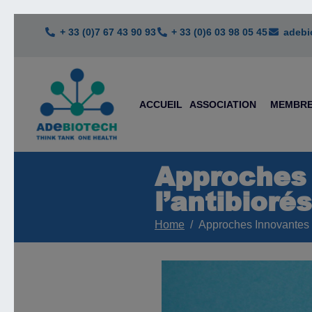
+ 33 (0)7 67 43 90 93
+ 33 (0)6 03 98 05 45
adebi
ACCUEIL
ASSOCIATION
MEMBR
Approches 
l’antibioré
Home
Approches Innovantes d