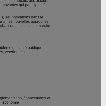
ions et de débats, des acteurs
innovantes qui participent à
, les innovations dans le
ertaines nouvelles approches
ébat sur la mise sur le marché
roblème de santé publique
s, vétérinaires,
èglementation, financements et
e l’économie