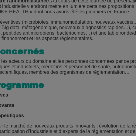
re l’antibiorésistance
. Au cours de cette journée de présentat
industrielle viendront mettre en lumière certaines propositions 
« ONE HEALTH » dont nous avons été les pionniers en France.
réventives (microbiotes, immunomodulation, nouveaux vaccins…)
t Big data, métagénomique, nouveaux diagnostics rapides…), c
 peptides antimicrobiens, bactériocines…) et une table ronde/d
 financement et les aspects réglementaires.
concernés
s les acteurs du domaine et les personnes concernées par ce p
ues et industriels, médecins et personnel de santé, nutrionniste
s scientifiques, membres des organismes de réglementation…
programme
ives
ovants
apeutiques
r le marché de nouveaux produits innovants : évolution de la r
rticipation d’industriels et d’experts de la réglementation et d