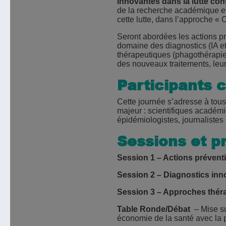
innovantes dans la lutte cont
de la recherche académique et 
cette lutte, dans l’approche 
Seront abordées les actions p
domaine des diagnostics (IA e
thérapeutiques (phagothérapie,
des nouveaux traitements, leur
Participants 
Cette journée s’adresse à tou
majeur : scientifiques académiq
épidémiologistes, journaliste
Sessions et 
Session 1 – Actions prévent
Session 2 – Diagnostics inn
Session 3 – Approches thér
Table Ronde/Débat
– Mise su
économie de la santé avec la pa