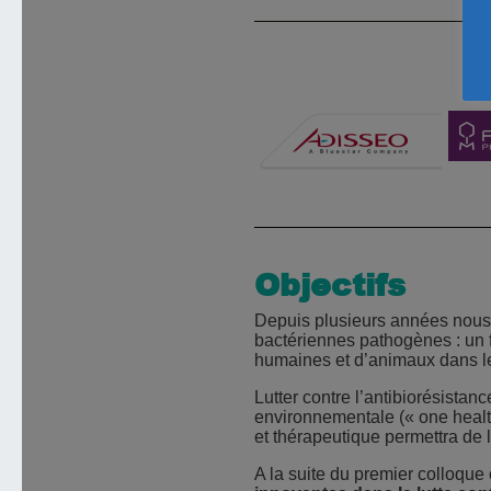
Objectifs
Depuis plusieurs années nous 
bactériennes pathogènes : un 
humaines et d’animaux dans 
Lutter contre l’antibiorésista
environnementale (« one health
et thérapeutique permettra de l
A la suite du premier colloqu