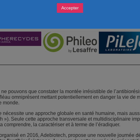
Accepter
Sponsors
ne pouvons que constater la montée irrésistible de l’antibioré
fléau omniprésent mettant potentiellement en danger la vie de 
le monde.
nce nécessite une approche globale en santé humaine, mais auss
 »). Seule cette approche transversale et multidisciplinaire imp
a comprendre, la caractériser et à terme de l’éradiquer.
e organisé en 2016, Adebiotech, propose une nouvelle journée 