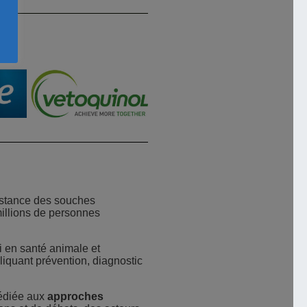
sistance des souches
millions de personnes
i en santé animale et
liquant prévention, diagnostic
dédiée aux
approches