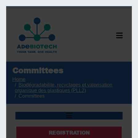
Committees
Home
Biodégradabilite, recyclages et valorisation
organique des plastiques (PLL2)
Committees
REGISTRATION