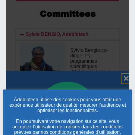
Committees
Sylvio BENGIO, Adebiotech
Sylvio Bengio co-
dirige les
programmes
scientifiques
d’Adebiotech,
think
tank
indépendant
des biotechnologies
dans le domaine du
« One Health » (santé, environnement,
nutrition).
Adebiotech utilise des cookies pour vous offrir une
Il est le coordinateur de cette journée
expérience utilisateur de qualité, mesurer l’audience et
biodégradabilité des plastiques.
optimiser les fonctionnalités.
contact: sylvio.bengio@adebiotech.org
En poursuivant votre navigation sur ce site, vous
acceptez l’utilisation de cookies dans les conditions
prévues par nos
conditions générales d'utilisation.